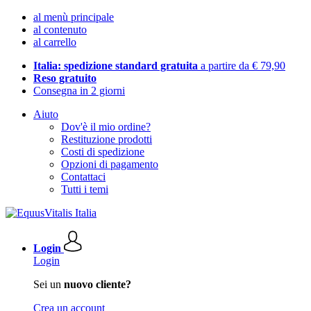
al menù principale
al contenuto
al carrello
Italia: spedizione standard gratuita
a partire da € 79,90
Reso gratuito
Consegna in 2 giorni
Aiuto
Dov'è il mio ordine?
Restituzione prodotti
Costi di spedizione
Opzioni di pagamento
Contattaci
Tutti i temi
Login
Login
Sei un
nuovo cliente?
Crea un account