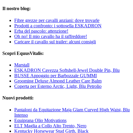
Il nostro blog:
Fibre grezze per cavalli anziani: dove trovarle
Prodotti a confronto: i sottosella ESKADRON
Erba del pascolo: attenzione!
Oh no! Il mio cavallo ha il raffreddore!
Caricare il cavallo sul trailer: alcuni consigli
Scopri EquusVitalis:
Marstall
ESKADRON Cavezza Softshell-Jewel Double Pin, Blu
BUSSE Appoggio per Barbozzale GUMMI
Grooming Deluxe Almond Leather Care Balm
Coperta per Esterno Arctic, Light, Blu Petrolio
Nuovi prodotti:
Pantaloni da Equitazione Maja Glam Curved High Waist, Blu
Intenso
Equiprana Olio Motivations
ELT Maglia a Collo Alto Trento, Nero
Kentucky Horsewear Stud Girth, Black