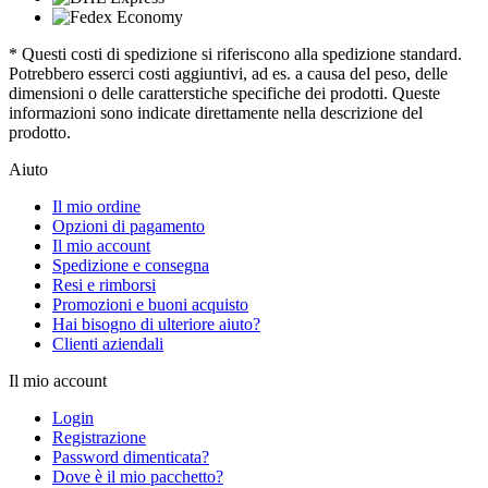
* Questi costi di spedizione si riferiscono alla spedizione standard.
Potrebbero esserci costi aggiuntivi, ad es. a causa del peso, delle
dimensioni o delle caratterstiche specifiche dei prodotti. Queste
informazioni sono indicate direttamente nella descrizione del
prodotto.
Aiuto
Il mio ordine
Opzioni di pagamento
Il mio account
Spedizione e consegna
Resi e rimborsi
Promozioni e buoni acquisto
Hai bisogno di ulteriore aiuto?
Clienti aziendali
Il mio account
Login
Registrazione
Password dimenticata?
Dove è il mio pacchetto?