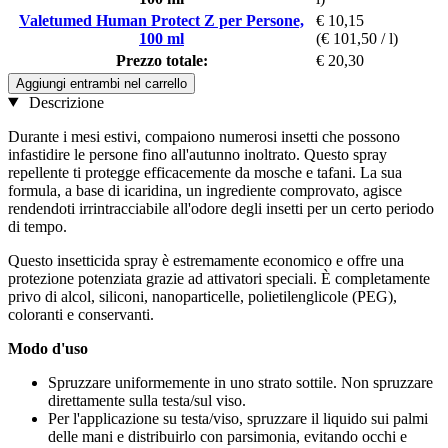
Valetumed Human Protect Z per Persone,
€ 10,15
100 ml
(€ 101,50 / l)
Prezzo totale:
€ 20,30
Aggiungi entrambi nel carrello
Descrizione
Durante i mesi estivi, compaiono numerosi insetti che possono
infastidire le persone fino all'autunno inoltrato. Questo spray
repellente ti protegge efficacemente da mosche e tafani. La sua
formula, a base di icaridina, un ingrediente comprovato, agisce
rendendoti irrintracciabile all'odore degli insetti per un certo periodo
di tempo.
Questo insetticida spray è estremamente economico e offre una
protezione potenziata grazie ad attivatori speciali. È completamente
privo di alcol, siliconi, nanoparticelle, polietilenglicole (PEG),
coloranti e conservanti.
Modo d'uso
Spruzzare uniformemente in uno strato sottile. Non spruzzare
direttamente sulla testa/sul viso.
Per l'applicazione su testa/viso, spruzzare il liquido sui palmi
delle mani e distribuirlo con parsimonia, evitando occhi e