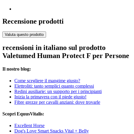
Recensione prodotti
Valuta questo prodotto
recensioni in italiano sul prodotto
Valetumed Human Protect F per Persone
Il nostro blog:
Come scegliere il mangime giusto?
Elettroliti: tanto semplici quanto complessi
Redini ausiliarie: un supporto per i principianti
Inizia la primavera con il piede giusto!
Fibre grezze per cavalli anziani: dove trovarle
Scopri EquusVitalis:
Excellent Horse
Dog's Love Smart Snacks Vital + Belly