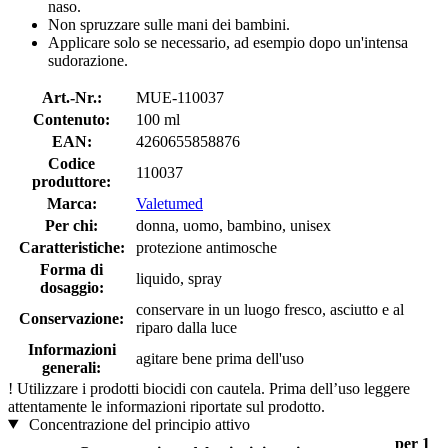
naso.
Non spruzzare sulle mani dei bambini.
Applicare solo se necessario, ad esempio dopo un'intensa
sudorazione.
Art.-Nr.:
MUE-110037
Contenuto:
100 ml
EAN:
4260655858876
Codice
110037
produttore:
Marca:
Valetumed
Per chi:
donna, uomo, bambino, unisex
Caratteristiche:
protezione antimosche
Forma di
liquido, spray
dosaggio:
conservare in un luogo fresco, asciutto e al
Conservazione:
riparo dalla luce
Informazioni
agitare bene prima dell'uso
generali:
!
Utilizzare i prodotti biocidi con cautela. Prima dell’uso leggere
attentamente le informazioni riportate sul prodotto.
Concentrazione del principio attivo
per 1