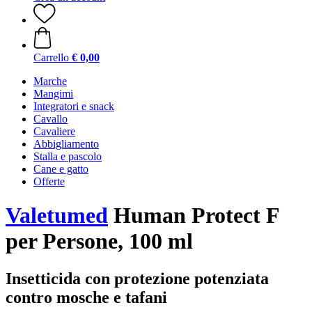
Carrello
€ 0,00
Marche
Mangimi
Integratori e snack
Cavallo
Cavaliere
Abbigliamento
Stalla e pascolo
Cane e gatto
Offerte
Valetumed
Human Protect F
per Persone, 100 ml
Insetticida con protezione potenziata
contro mosche e tafani