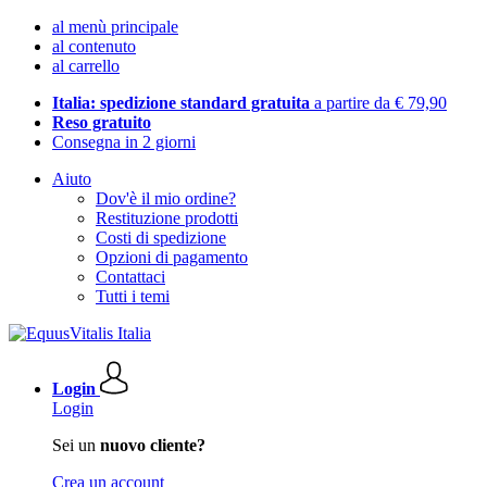
al menù principale
al contenuto
al carrello
Italia: spedizione standard gratuita
a partire da € 79,90
Reso gratuito
Consegna in 2 giorni
Aiuto
Dov'è il mio ordine?
Restituzione prodotti
Costi di spedizione
Opzioni di pagamento
Contattaci
Tutti i temi
Login
Login
Sei un
nuovo cliente?
Crea un account