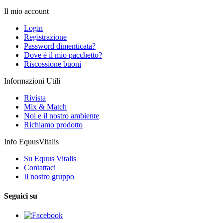
Il mio account
Login
Registrazione
Password dimenticata?
Dove è il mio pacchetto?
Riscossione buoni
Informazioni Utili
Rivista
Mix & Match
Noi e il nostro ambiente
Richiamo prodotto
Info EquusVitalis
Su Equus Vitalis
Contattaci
Il nostro gruppo
Seguici su