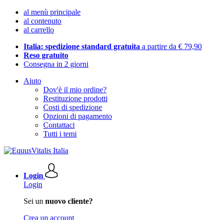
al menù principale
al contenuto
al carrello
Italia: spedizione standard gratuita
a partire da € 79,90
Reso gratuito
Consegna in 2 giorni
Aiuto
Dov'è il mio ordine?
Restituzione prodotti
Costi di spedizione
Opzioni di pagamento
Contattaci
Tutti i temi
Login
Login
Sei un
nuovo cliente?
Crea un account