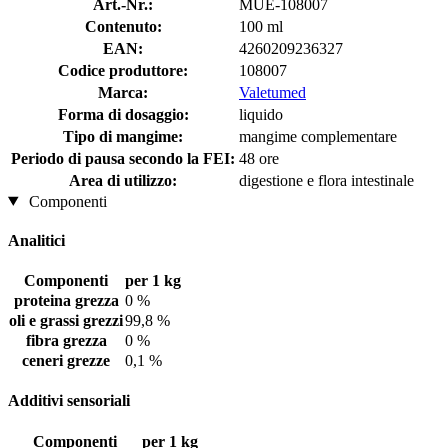
Art.-Nr.:
MUE-108007
Contenuto:
100 ml
EAN:
4260209236327
Codice produttore:
108007
Marca:
Valetumed
Forma di dosaggio:
liquido
Tipo di mangime:
mangime complementare
Periodo di pausa secondo la FEI:
48 ore
Area di utilizzo:
digestione e flora intestinale
Componenti
Analitici
Componenti
per 1 kg
proteina grezza
0 %
oli e grassi grezzi
99,8 %
fibra grezza
0 %
ceneri grezze
0,1 %
Additivi sensoriali
Componenti
per 1 kg