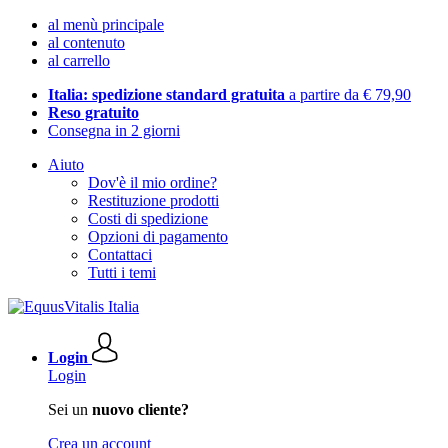
al menù principale
al contenuto
al carrello
Italia: spedizione standard gratuita
a partire da € 79,90
Reso gratuito
Consegna in 2 giorni
Aiuto
Dov'è il mio ordine?
Restituzione prodotti
Costi di spedizione
Opzioni di pagamento
Contattaci
Tutti i temi
Login
Login
Sei un
nuovo cliente?
Crea un account