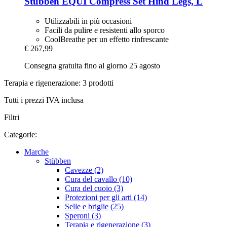
Stübben
EQUI Compress Set Hind Legs, L
Utilizzabili in più occasioni
Facili da pulire e resistenti allo sporco
CoolBreathe per un effetto rinfrescante
€ 267,99
Consegna gratuita fino al giorno 25 agosto
Terapia e rigenerazione: 3 prodotti
Tutti i prezzi IVA inclusa
Filtri
Categorie:
Marche
Stübben
Cavezze (2)
Cura del cavallo (10)
Cura del cuoio (3)
Protezioni per gli arti (14)
Selle e briglie (25)
Speroni (3)
Terapia e rigenerazione (3)