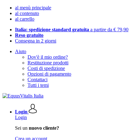
al menù principale
al contenuto
al carrello
Italia: spedizione standard gratuita
a partire da € 79,90
Reso gratuito
Consegna in 2 giorni
Aiuto
Dov'è il mio ordine?
Restituzione prodotti
Costi di spedizione
Opzioni di pagamento
Contattaci
Tutti i temi
Login
Login
Sei un
nuovo cliente?
Crea un account