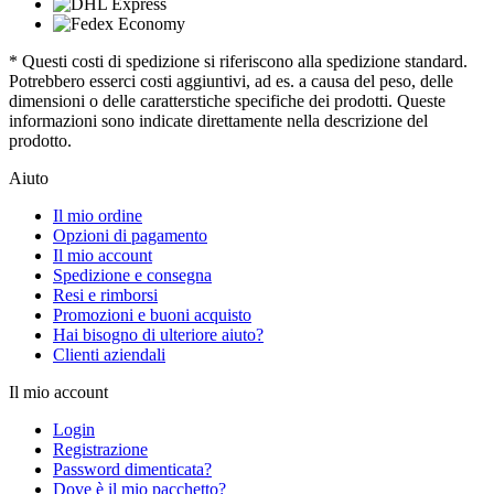
* Questi costi di spedizione si riferiscono alla spedizione standard.
Potrebbero esserci costi aggiuntivi, ad es. a causa del peso, delle
dimensioni o delle caratterstiche specifiche dei prodotti. Queste
informazioni sono indicate direttamente nella descrizione del
prodotto.
Aiuto
Il mio ordine
Opzioni di pagamento
Il mio account
Spedizione e consegna
Resi e rimborsi
Promozioni e buoni acquisto
Hai bisogno di ulteriore aiuto?
Clienti aziendali
Il mio account
Login
Registrazione
Password dimenticata?
Dove è il mio pacchetto?