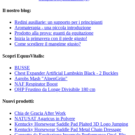
Il nostro blog:
Redini ausiliarie: un supporto per i principianti
Aromaterapia - una piccola introduzione
Prodotto alla prova: guanti da equitazione
Inizia la primavera con il piede giusto!
Come scegliere il mangime giusto?
Scopri EquusVitalis:
BUSSE
Chest Expander Artificial Lambskin Black - 2 Buckles
Agrobs Mash "AlpenGrün"
NAF Respirator Boost
QHP Frustino da Longe Divisibile 180 cm
Nuovi prodotti:
Chia de Gracia After Work
NATUSAT Agaricus in Polvere
Kentucky Horsewear Saddle Pad Plaited 3D Logo Jumping
Kentucky Horsewear Saddle Pad Metal Chain Dressage
Cappotto da Equitazione Invernale Performance Opal, Blu