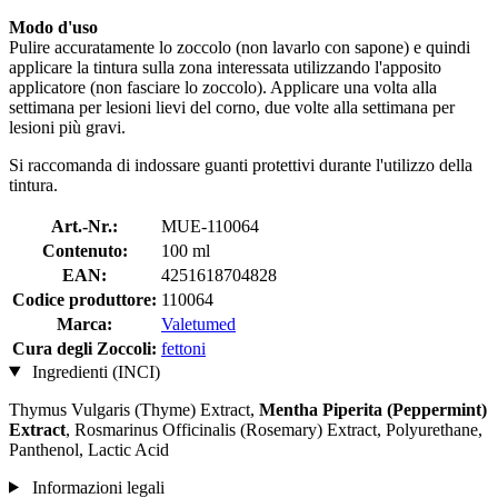
Modo d'uso
Pulire accuratamente lo zoccolo (non lavarlo con sapone) e quindi
applicare la tintura sulla zona interessata utilizzando l'apposito
applicatore (non fasciare lo zoccolo). Applicare una volta alla
settimana per lesioni lievi del corno, due volte alla settimana per
lesioni più gravi.
Si raccomanda di indossare guanti protettivi durante l'utilizzo della
tintura.
Art.-Nr.:
MUE-110064
Contenuto:
100 ml
EAN:
4251618704828
Codice produttore:
110064
Marca:
Valetumed
Cura degli Zoccoli:
fettoni
Ingredienti (INCI)
Thymus Vulgaris (Thyme) Extract,
Mentha Piperita (Peppermint)
Extract
, Rosmarinus Officinalis (Rosemary) Extract, Polyurethane,
Panthenol, Lactic Acid
Informazioni legali