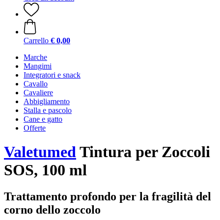
Carrello
€ 0,00
Marche
Mangimi
Integratori e snack
Cavallo
Cavaliere
Abbigliamento
Stalla e pascolo
Cane e gatto
Offerte
Valetumed
Tintura per Zoccoli
SOS, 100 ml
Trattamento profondo per la fragilità del
corno dello zoccolo