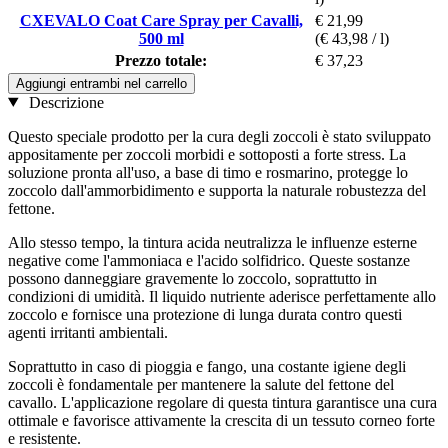
CXEVALO Coat Care Spray per Cavalli,
€ 21,99
500 ml
(€ 43,98 / l)
Prezzo totale:
€ 37,23
Aggiungi entrambi nel carrello
Descrizione
Questo speciale prodotto per la cura degli zoccoli è stato sviluppato
appositamente per zoccoli morbidi e sottoposti a forte stress. La
soluzione pronta all'uso, a base di timo e rosmarino, protegge lo
zoccolo dall'ammorbidimento e supporta la naturale robustezza del
fettone.
Allo stesso tempo, la tintura acida neutralizza le influenze esterne
negative come l'ammoniaca e l'acido solfidrico. Queste sostanze
possono danneggiare gravemente lo zoccolo, soprattutto in
condizioni di umidità. Il liquido nutriente aderisce perfettamente allo
zoccolo e fornisce una protezione di lunga durata contro questi
agenti irritanti ambientali.
Soprattutto in caso di pioggia e fango, una costante igiene degli
zoccoli è fondamentale per mantenere la salute del fettone del
cavallo. L'applicazione regolare di questa tintura garantisce una cura
ottimale e favorisce attivamente la crescita di un tessuto corneo forte
e resistente.