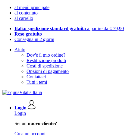
al menù principale
al contenuto
al carrello
Italia: spedizione standard gratuita
a partire da € 79,90
Reso gratuito
Consegna in 2 giorni
Aiuto
Dov'è il mio ordine?
Restituzione prodotti
Costi di spedizione
Opzioni di pagamento
Contattaci
Tutti i temi
Login
Login
Sei un
nuovo cliente?
Crea un account