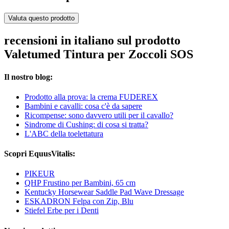
Valuta questo prodotto
recensioni in italiano sul prodotto
Valetumed Tintura per Zoccoli SOS
Il nostro blog:
Prodotto alla prova: la crema FUDEREX
Bambini e cavalli: cosa c'è da sapere
Ricompense: sono davvero utili per il cavallo?
Sindrome di Cushing: di cosa si tratta?
L'ABC della toelettatura
Scopri EquusVitalis:
PIKEUR
QHP Frustino per Bambini, 65 cm
Kentucky Horsewear Saddle Pad Wave Dressage
ESKADRON Felpa con Zip, Blu
Stiefel Erbe per i Denti