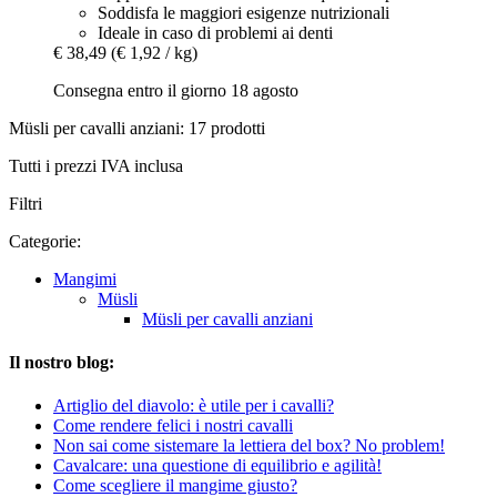
Soddisfa le maggiori esigenze nutrizionali
Ideale in caso di problemi ai denti
€ 38,49
(€ 1,92 / kg)
Consegna entro il giorno 18 agosto
Müsli per cavalli anziani: 17 prodotti
Tutti i prezzi IVA inclusa
Filtri
Categorie:
Mangimi
Müsli
Müsli per cavalli anziani
Il nostro blog:
Artiglio del diavolo: è utile per i cavalli?
Come rendere felici i nostri cavalli
Non sai come sistemare la lettiera del box? No problem!
Cavalcare: una questione di equilibrio e agilità!
Come scegliere il mangime giusto?