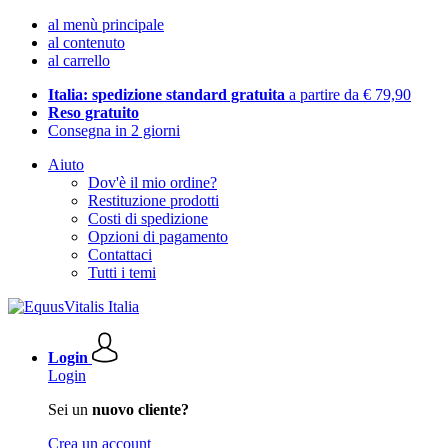
al menù principale
al contenuto
al carrello
Italia: spedizione standard gratuita
a partire da € 79,90
Reso gratuito
Consegna in 2 giorni
Aiuto
Dov'è il mio ordine?
Restituzione prodotti
Costi di spedizione
Opzioni di pagamento
Contattaci
Tutti i temi
Login
Login
Sei un
nuovo cliente?
Crea un account