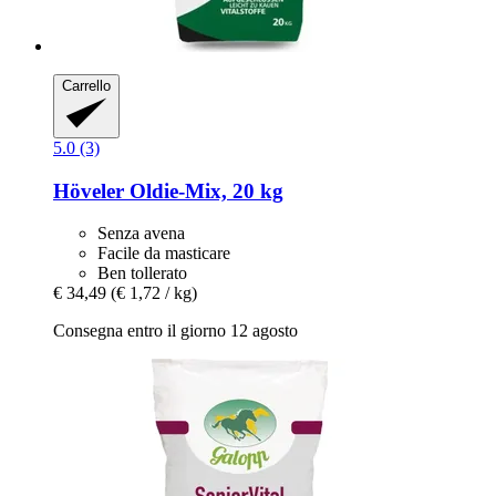
Carrello
5.0 (3)
Höveler
Oldie-​Mix, 20 kg
Senza avena
Facile da masticare
Ben tollerato
€ 34,49
(€ 1,72 / kg)
Consegna entro il giorno 12 agosto