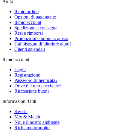
Aiuto
Il mio ordine
Opzioni di pagamento
Il mio account
Spedizione e consegna
Resi e rimborsi
Promozioni e buoni acquisto
Hai bisogno di ulteriore aiuto?
Clienti aziendali
Il mio account
Login
Registrazione
Password dimenticata?
Dove è il mio pacchetto?
Riscossione buoni
Informazioni Utili
Rivista
Mix & Match
Noi e il nostro ambiente
Richiamo prodotto