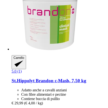
Carrello
5.0 (1)
St.Hippolyt
Brandon c-​Mash, 7,50 kg
Adatto anche a cavalli anziani
Con fibre alimentari e pectine
Contiene buccia di psillio
€ 29,99
(€ 4,00 / kg)